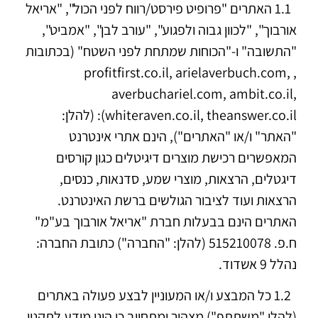
1.1 האתרים "פרופיט פירסט/רווח לפני הכול", "אריאל
אורבוך", "לכוון גבוה ולפגוע", "עורב לבן", "אמביט",
"התשובה" ו-"הכוחות שמתחת לפני השטח" (בכתובות
, profitfirst.co.il, arielaverbuch.com,
averbuchariel.com, ambit.co.il,
whiteraven.co.il, theanswer.co.il): (להלן:
"האתר" ו/או "האתרים"), הינם אתרי אינטרנט
המאפשרים רכישת מוצרים דיגיטלים כגון קורסים
דיגטלים, הרצאות, מוצרי שמע, סדנאות, כנסים,
הרצאות ועוד לציבור הגולשים ברשת האינטרנט.
האתרים הינם בבעלות חברת "אריאל אורבוך בע"מ"
ח.פ. 515210078 (להלן: "החברה") כתובת החברה:
נהלל 9 אשדוד.
1.2 כל המבצע ו/או המעוניין לבצע פעולה באתרים
(להלן "משתתף") מצהיר ומתחייב כי הינו מודע לתקנון